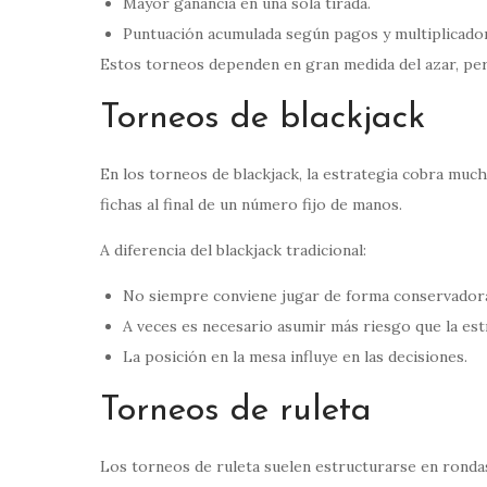
Mayor ganancia en una sola tirada.
Puntuación acumulada según pagos y multiplicado
Estos torneos dependen en gran medida del azar, pero
Torneos de blackjack
En los torneos de blackjack, la estrategia cobra mu
fichas al final de un número fijo de manos.
A diferencia del blackjack tradicional:
No siempre conviene jugar de forma conservador
A veces es necesario asumir más riesgo que la estr
La posición en la mesa influye en las decisiones.
Torneos de ruleta
Los torneos de ruleta suelen estructurarse en rondas