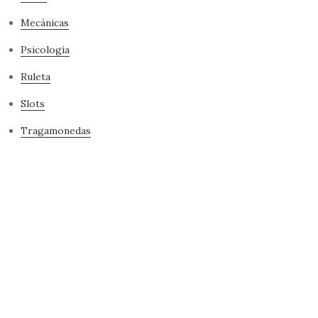
Mecánicas
Psicología
Ruleta
Slots
Tragamonedas