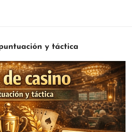
Futuro
 puntuación y táctica