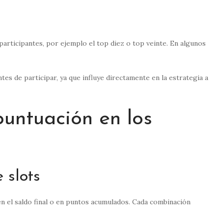
articipantes, por ejemplo el top diez o top veinte. En algunos
es de participar, ya que influye directamente en la estrategia a
untuación en los
 slots
en el saldo final o en puntos acumulados. Cada combinación