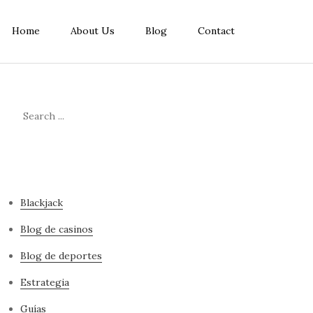
Home
About Us
Blog
Contact
Search
for:
Categories
Blackjack
Blog de casinos
Blog de deportes
Estrategia
Guías