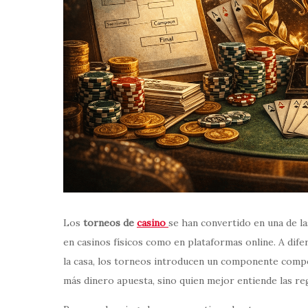
Los
torneos de
casino
se han convertido en una de l
en casinos físicos como en plataformas online. A difer
la casa, los torneos introducen un componente compe
más dinero apuesta, sino quien mejor entiende las regl