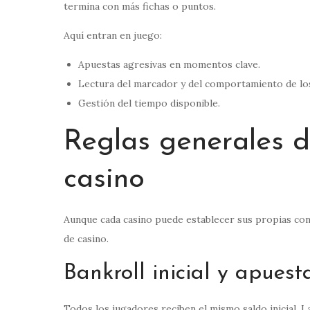
termina con más fichas o puntos.
Aquí entran en juego:
Apuestas agresivas en momentos clave.
Lectura del marcador y del comportamiento de los
Gestión del tiempo disponible.
Reglas generales d
casino
Aunque cada casino puede establecer sus propias con
de casino.
Bankroll inicial y apues
Todos los jugadores reciben el mismo saldo inicial. 