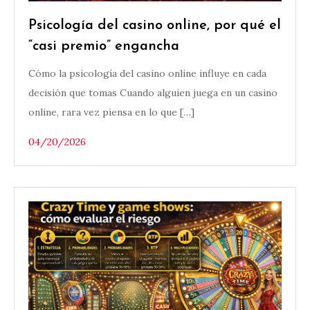
Psicología del casino online, por qué el
“casi premio” engancha
Cómo la psicología del casino online influye en cada
decisión que tomas Cuando alguien juega en un casino
online, rara vez piensa en lo que […]
04/20/2026