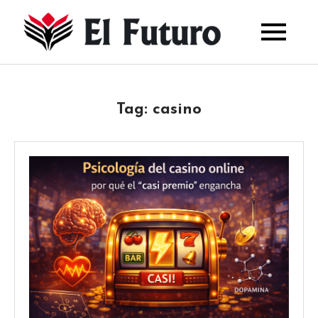
Skip
to
El
content
Futuro
Tag:
casino