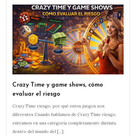
Crazy Time y game shows, cómo
evaluar el riesgo
Crazy Time riesgo, por qué estos juegos son
diferentes Cuando hablamos de Crazy Time riesgo,
entramos en una categoría completamente distinta
dentro del mundo del […]