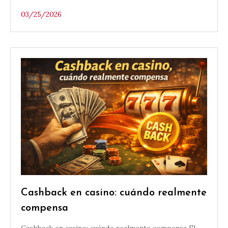
03/25/2026
Cashback en casino: cuándo realmente
compensa