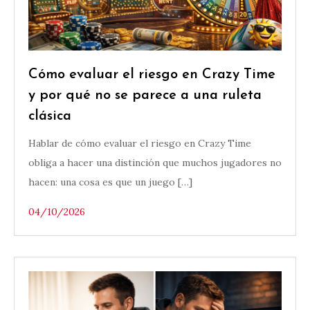
Cómo evaluar el riesgo en Crazy Time
y por qué no se parece a una ruleta
clásica
Hablar de cómo evaluar el riesgo en Crazy Time
obliga a hacer una distinción que muchos jugadores no
hacen: una cosa es que un juego […]
04/10/2026