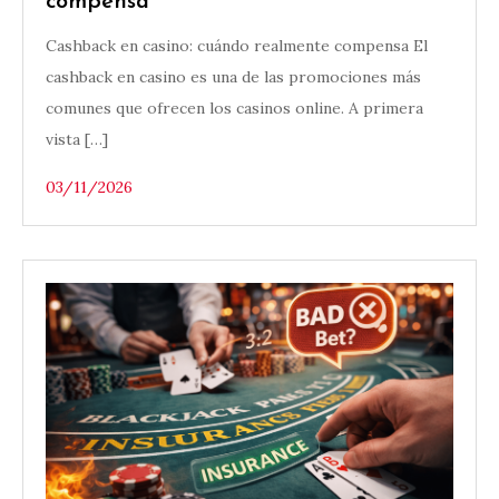
compensa
Cashback en casino: cuándo realmente compensa El
cashback en casino es una de las promociones más
comunes que ofrecen los casinos online. A primera
vista […]
03/11/2026