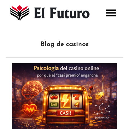
Skip
to
El
content
Futuro
Blog de casinos