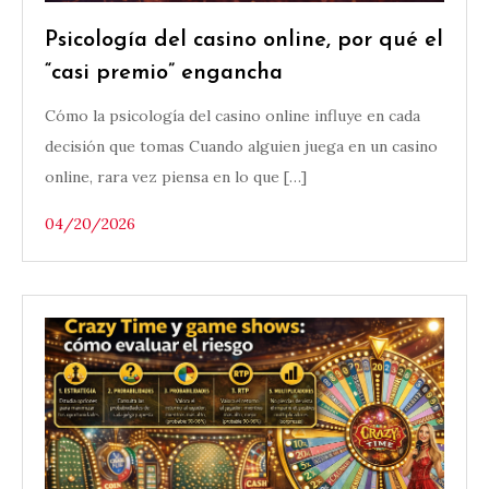
Psicología del casino online, por qué el
“casi premio” engancha
Cómo la psicología del casino online influye en cada
decisión que tomas Cuando alguien juega en un casino
online, rara vez piensa en lo que […]
04/20/2026