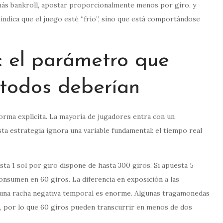
 más bankroll, apostar proporcionalmente menos por giro, y
indica que el juego esté “frío”, sino que está comportándose
: el parámetro que
 todos deberían
forma explícita. La mayoría de jugadores entra con un
ta estrategia ignora una variable fundamental: el tiempo real
ta 1 sol por giro dispone de hasta 300 giros. Si apuesta 5
nsumen en 60 giros. La diferencia en exposición a las
ar una racha negativa temporal es enorme. Algunas tragamonedas
 por lo que 60 giros pueden transcurrir en menos de dos