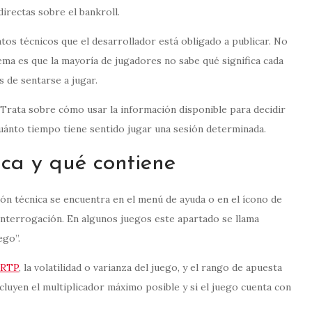
directas sobre el bankroll.
os técnicos que el desarrollador está obligado a publicar. No
lema es que la mayoría de jugadores no sabe qué significa cada
 de sentarse a jugar.
. Trata sobre cómo usar la información disponible para decidir
cuánto tiempo tiene sentido jugar una sesión determinada.
ica y qué contiene
ón técnica se encuentra en el menú de ayuda o en el ícono de
interrogación. En algunos juegos este apartado se llama
ego”.
RTP
, la volatilidad o varianza del juego, y el rango de apuesta
cluyen el multiplicador máximo posible y si el juego cuenta con