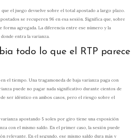
o que el juego devuelve sobre el total apostado a largo plazo.
postados se recuperen 96 en esa sesión. Significa que, sobre
de forma agregada. La diferencia entre ese número y la
donde entra la varianza.
bia todo lo que el RTP parece
os en el tiempo. Una tragamoneda de baja varianza paga con
ianza puede no pagar nada significativo durante cientos de
de ser idéntico en ambos casos, pero el riesgo sobre el
a varianza apostando 5 soles por giro tiene una exposición
anza con el mismo saldo. En el primer caso, la sesión puede
ión relevante. En el segundo, ese mismo saldo dura más y