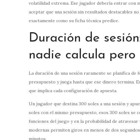
volatilidad extrema. Ese jugador debería entrar con
aceptar que una sesión sin resultados destacables no 
exactamente como su ficha técnica predice.
Duración de sesión
nadie calcula pero
La duración de una sesión raramente se planifica de 
presupuesto y juega hasta que ese dinero termina. Es
que implica cada configuración de apuesta.
Un jugador que destina 300 soles a una sesión y apues
soles con el mismo presupuesto, esos 300 soles se co
funciones del juego y en la probabilidad de atraves
modernas permiten giros en menos de dos segundos,
minutos.