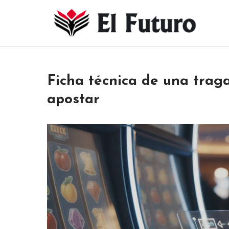
Skip
to
El 
content
Ficha técnica de una trag
apostar