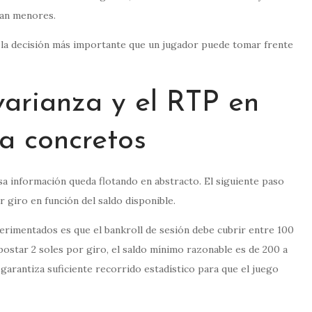
ean menores.
a, la decisión más importante que un jugador puede tomar frente
varianza y el RTP en
a concretos
sa información queda flotando en abstracto. El siguiente paso
r giro en función del saldo disponible.
erimentados es que el bankroll de sesión debe cubrir entre 100
apostar 2 soles por giro, el saldo mínimo razonable es de 200 a
garantiza suficiente recorrido estadístico para que el juego