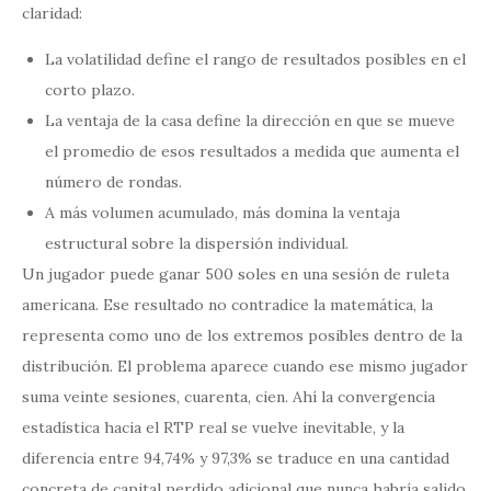
claridad:
La volatilidad define el rango de resultados posibles en el
corto plazo.
La ventaja de la casa define la dirección en que se mueve
el promedio de esos resultados a medida que aumenta el
número de rondas.
A más volumen acumulado, más domina la ventaja
estructural sobre la dispersión individual.
Un jugador puede ganar 500 soles en una sesión de ruleta
americana. Ese resultado no contradice la matemática, la
representa como uno de los extremos posibles dentro de la
distribución. El problema aparece cuando ese mismo jugador
suma veinte sesiones, cuarenta, cien. Ahí la convergencia
estadística hacia el RTP real se vuelve inevitable, y la
diferencia entre 94,74% y 97,3% se traduce en una cantidad
concreta de capital perdido adicional que nunca habría salido