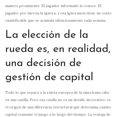
manera prominente. El jugador informado la conoce. El
jugador por inercia la ignora, y esa ignorancia tiene un costo
cuantificable que se acumula silenciosamente cada semana.
La elección de la
rueda es, en realidad,
una decisión de
gestión de capital
Todo lo que separa a la ruleta europea de la americana cabe
en una casilla. Pero esa casilla no es un detalle decorativo: es
el origen de una diferencia estructural que determina cuánto
capital consume el juego a lo largo del tiempo. La ventaja de