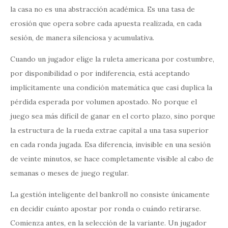
la casa no es una abstracción académica. Es una tasa de
erosión que opera sobre cada apuesta realizada, en cada
sesión, de manera silenciosa y acumulativa.
Cuando un jugador elige la ruleta americana por costumbre,
por disponibilidad o por indiferencia, está aceptando
implícitamente una condición matemática que casi duplica la
pérdida esperada por volumen apostado. No porque el
juego sea más difícil de ganar en el corto plazo, sino porque
la estructura de la rueda extrae capital a una tasa superior
en cada ronda jugada. Esa diferencia, invisible en una sesión
de veinte minutos, se hace completamente visible al cabo de
semanas o meses de juego regular.
La gestión inteligente del bankroll no consiste únicamente
en decidir cuánto apostar por ronda o cuándo retirarse.
Comienza antes, en la selección de la variante. Un jugador