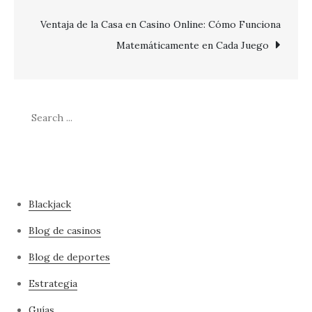
Ventaja de la Casa en Casino Online: Cómo Funciona
Matemáticamente en Cada Juego
Search
for:
Categories
Blackjack
Blog de casinos
Blog de deportes
Estrategia
Guías