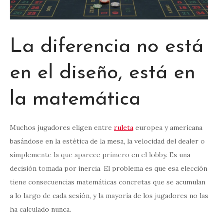
La diferencia no está
en el diseño, está en
la matemática
Muchos jugadores eligen entre
ruleta
europea y americana
basándose en la estética de la mesa, la velocidad del dealer o
simplemente la que aparece primero en el lobby. Es una
decisión tomada por inercia. El problema es que esa elección
tiene consecuencias matemáticas concretas que se acumulan
a lo largo de cada sesión, y la mayoría de los jugadores no las
ha calculado nunca.