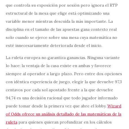
que controla su exposición por sesión pero ignora el RTP
estructural de la mesa que elige está optimizando una
variable menor mientras descuida la más importante. La
disciplina en el tamaño de las apuestas gana contexto real
solo cuando se ejerce sobre una mesa cuya matemática no
esté innecesariamente deteriorada desde el inicio.
La ruleta europea no garantiza ganancias. Ninguna variante
lo hace: la ventaja de la casa existe en ambas y favorece
siempre al operador a largo plazo. Pero entre dos opciones
con idéntica experiencia de juego, elegir la que devuelve 97,3
centavos por cada sol apostado frente a la que devuelve
94,74 es una decisión racional que todo jugador informado
puede tomar desde la primera vez que abre el lobby.
Wizard
of Odds ofrece un análisis detallado de las matemáticas de la
ruleta
para quienes quieran profundizar en los cálculos