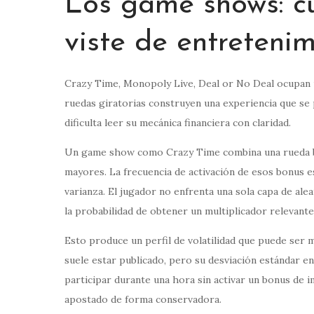
Los game shows: cu
viste de entreteni
Crazy Time, Monopoly Live, Deal or No Deal ocupan un
ruedas giratorias construyen una experiencia que se 
dificulta leer su mecánica financiera con claridad.
Un game show como Crazy Time combina una rueda b
mayores. La frecuencia de activación de esos bonus es
varianza. El jugador no enfrenta una sola capa de alea
la probabilidad de obtener un multiplicador relevante
Esto produce un perfil de volatilidad que puede ser m
suele estar publicado, pero su desviación estándar e
participar durante una hora sin activar un bonus de 
apostado de forma conservadora.