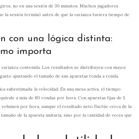
 giros, no en una sesión de 30 minutos. Muchos jugadores
 la sesión terminó antes de que la varianza tuviera tiempo de
 con una lógica distinta:
itmo importa
n varianza contenida. Los resultados se distribuyen con mayor
 gasto ajustando el tamaño de sus apuestas ronda a ronda.
ica subestimada: la velocidad. En una mesa activa, el tiempo
quivale a más de 80 rondas por hora. Con apuestas fijas de 5
 volumen por hora, aunque el resultado neto fluctúe cerca de la
l tamaño de la apuesta unitaria, sino por la cantidad de veces que