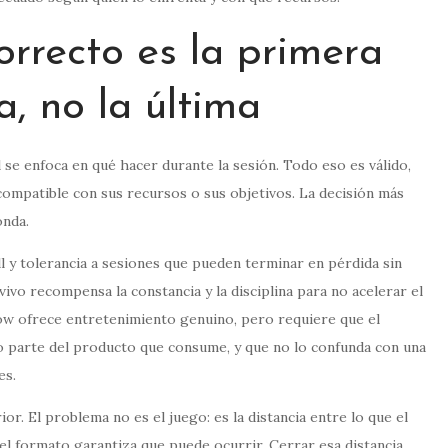
orrecto es la primera
a, no la última
 se enfoca en qué hacer durante la sesión. Todo eso es válido,
ncompatible con sus recursos o sus objetivos. La decisión más
onda.
l y tolerancia a sesiones que pueden terminar en pérdida sin
ivo recompensa la constancia y la disciplina para no acelerar el
ow ofrece entretenimiento genuino, pero requiere que el
parte del producto que consume, y que no lo confunda con una
es.
. El problema no es el juego: es la distancia entre lo que el
el formato garantiza que puede ocurrir. Cerrar esa distancia