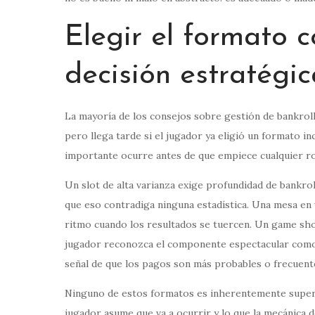
Elegir el formato c
decisión estratégic
La mayoría de los consejos sobre gestión de bankroll
pero llega tarde si el jugador ya eligió un formato i
importante ocurre antes de que empiece cualquier r
Un slot de alta varianza exige profundidad de bankrol
que eso contradiga ninguna estadística. Una mesa en v
ritmo cuando los resultados se tuercen. Un game sh
jugador reconozca el componente espectacular como 
señal de que los pagos son más probables o frecuent
Ninguno de estos formatos es inherentemente superior
jugador asume que va a ocurrir y lo que la mecánica d