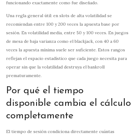
funcionando exactamente como fue diseñado.
Una regla general útil: en slots de alta volatilidad se
recomiendan entre 100 y 200 veces la apuesta base por
sesión. En volatilidad media, entre 50 y 100 veces. En juegos
de mesa de baja varianza como el blackjack, con 40 a 60
veces la apuesta mínima suele ser suficiente. Estos rangos
reflejan el espacio estadístico que cada juego necesita para
operar sin que la volatilidad destruya el bankroll
prematuramente.
Por qué el tiempo
disponible cambia el cálculo
completamente
El tiempo de sesión condiciona directamente cuántas