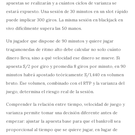
apuestas se realizarán y a cuántos ciclos de varianza se
estará expuesto. Una sesión de 30 minutos en un slot rápido
puede implicar 300 giros. La misma sesión en blackjack en
vivo difícilmente supera las 50 manos.
Un jugador que dispone de 90 minutos y quiere jugar
tragamonedas de ritmo alto debe calcular no solo cuánto
dinero lleva, sino a qué velocidad ese dinero se mueve. Si
apuesta S/2 por giro y promedia 8 giros por minuto, en 90
minutos habrá apostado teóricamente S/1,440 en volumen
bruto. Ese volumen, combinado con el RTP y la varianza del
juego, determina el riesgo real de la sesión.
Comprender la relación entre tiempo, velocidad de juego y
varianza permite tomar una decisión diferente antes de
empezar: ajustar la apuesta base para que el bankroll sea
proporcional al tiempo que se quiere jugar, en lugar de