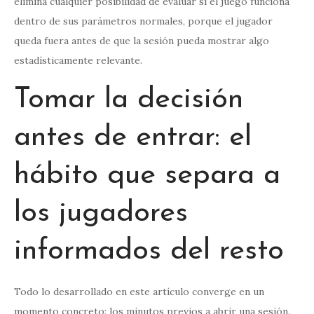
elimina cualquier posibilidad de evaluar si el juego funciona
dentro de sus parámetros normales, porque el jugador
queda fuera antes de que la sesión pueda mostrar algo
estadísticamente relevante.
Tomar la decisión
antes de entrar: el
hábito que separa a
los jugadores
informados del resto
Todo lo desarrollado en este artículo converge en un
momento concreto: los minutos previos a abrir una sesión.