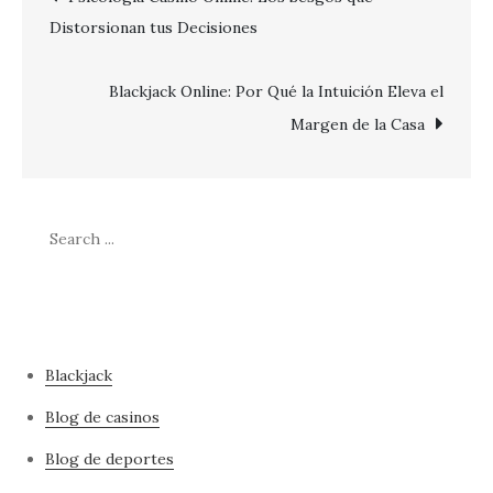
Distorsionan tus Decisiones
navigation
Blackjack Online: Por Qué la Intuición Eleva el
Margen de la Casa
Search
for:
Categories
Blackjack
Blog de casinos
Blog de deportes