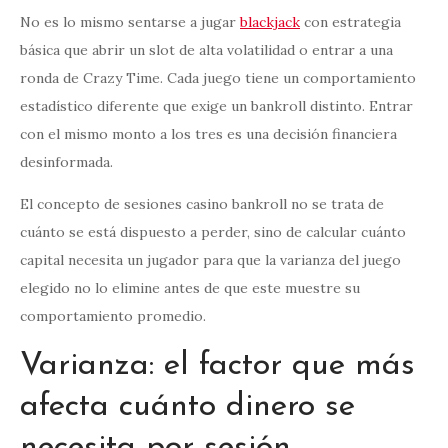
No es lo mismo sentarse a jugar
blackjack
con estrategia
básica que abrir un slot de alta volatilidad o entrar a una
ronda de Crazy Time. Cada juego tiene un comportamiento
estadístico diferente que exige un bankroll distinto. Entrar
con el mismo monto a los tres es una decisión financiera
desinformada.
El concepto de sesiones casino bankroll no se trata de
cuánto se está dispuesto a perder, sino de calcular cuánto
capital necesita un jugador para que la varianza del juego
elegido no lo elimine antes de que este muestre su
comportamiento promedio.
Varianza: el factor que más
afecta cuánto dinero se
necesita por sesión