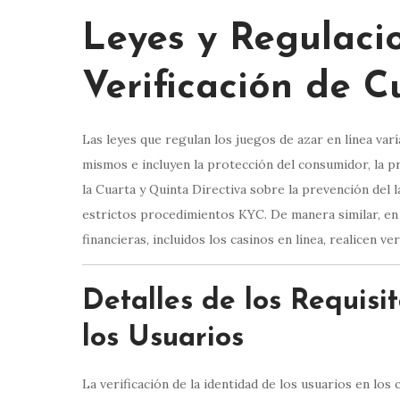
Leyes y Regulaci
Verificación de C
Las leyes que regulan los juegos de azar en línea varí
mismos e incluyen la protección del consumidor, la pr
la Cuarta y Quinta Directiva sobre la prevención del
estrictos procedimientos KYC. De manera similar, en l
financieras, incluidos los casinos en línea, realicen ve
Detalles de los Requisi
los Usuarios
La verificación de la identidad de los usuarios en los