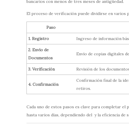
bancarios con menos de tres meses de antigüedad.
El proceso de verificación puede dividirse en varios 
Paso
1. Registro
Ingreso de información bási
2. Envío de
Envío de copias digitales d
Documentos
3. Verificación
Revisión de los documentos
Confirmación final de la ide
4. Confirmación
retiros.
Cada uno de estos pasos es clave para completar el 
hasta varios días, dependiendo del y la eficiencia de s