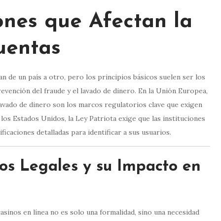
ones que Afectan la
uentas
an de un país a otro, pero los principios básicos suelen ser los
evención del fraude y el lavado de dinero. En la Unión Europea,
 lavado de dinero son los marcos regulatorios clave que exigen
os Estados Unidos, la Ley Patriota exige que las instituciones
rificaciones detalladas para identificar a sus usuarios.
tos Legales y su Impacto en
 casinos en línea no es solo una formalidad, sino una necesidad