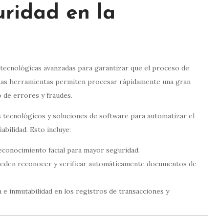
uridad en la
 tecnológicas avanzadas para garantizar que el proceso de
Estas herramientas permiten procesar rápidamente una gran
 de errores y fraudes.
s tecnológicos y soluciones de software para automatizar el
abilidad. Esto incluye:
reconocimiento facial para mayor seguridad.
pueden reconocer y verificar automáticamente documentos de
 e inmutabilidad en los registros de transacciones y