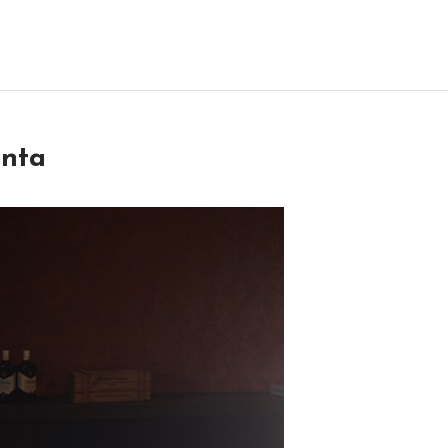
Futuro
enta