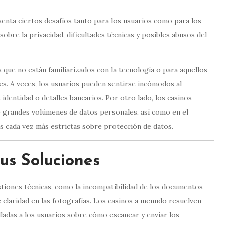
esenta ciertos desafíos tanto para los usuarios como para los
bre la privacidad, dificultades técnicas y posibles abusos del
s que no están familiarizados con la tecnología o para aquellos
s. A veces, los usuarios pueden sentirse incómodos al
entidad o detalles bancarios. Por otro lado, los casinos
e grandes volúmenes de datos personales, así como en el
s cada vez más estrictas sobre protección de datos.
us Soluciones
iones técnicas, como la incompatibilidad de los documentos
e claridad en las fotografías. Los casinos a menudo resuelven
adas a los usuarios sobre cómo escanear y enviar los