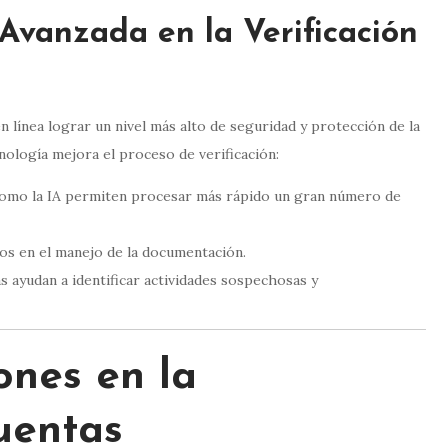
 Avanzada en la Verificación
n línea lograr un nivel más alto de seguridad y protección de la
cnología mejora el proceso de verificación:
como la IA permiten procesar más rápido un gran número de
nos en el manejo de la documentación.
s ayudan a identificar actividades sospechosas y
ones en la
uentas