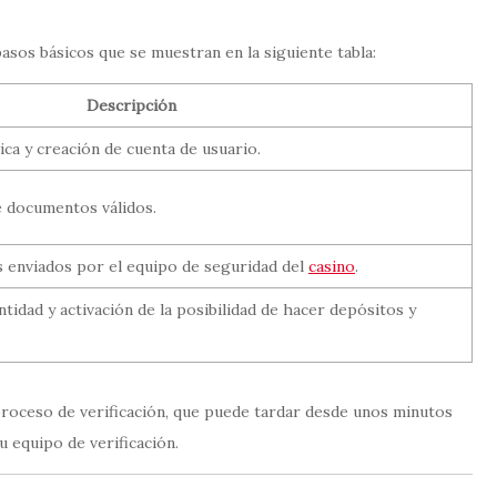
pasos básicos que se muestran en la siguiente tabla:
Descripción
ca y creación de cuenta de usuario.
e documentos válidos.
 enviados por el equipo de seguridad del
casino
.
ntidad y activación de la posibilidad de hacer depósitos y
proceso de verificación, que puede tardar desde unos minutos
u equipo de verificación.