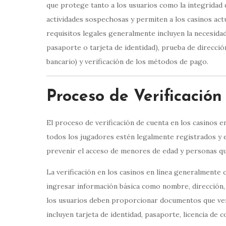
que protege tanto a los usuarios como la integridad de
actividades sospechosas y permiten a los casinos act
requisitos legales generalmente incluyen la necesid
pasaporte o tarjeta de identidad), prueba de direcció
bancario) y verificación de los métodos de pago.
Proceso de Verificació
El proceso de verificación de cuenta en los casinos e
todos los jugadores estén legalmente registrados y e
prevenir el acceso de menores de edad y personas que
La verificación en los casinos en línea generalmente
ingresar información básica como nombre, dirección, 
los usuarios deben proporcionar documentos que ver
incluyen tarjeta de identidad, pasaporte, licencia de 