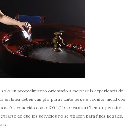
es solo un procedimiento orientado a mejorar la experiencia del
inos en línea deben cumplir para mantenerse en conformidad con
rificación, conocido como KYC (Conozca a su Cliente), permite a
egurarse de que los servicios no se utilicen para fines ilegales,
ismo.