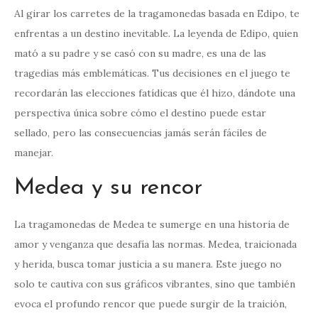
Al girar los carretes de la tragamonedas basada en Edipo, te
enfrentas a un destino inevitable. La leyenda de Edipo, quien
mató a su padre y se casó con su madre, es una de las
tragedias más emblemáticas. Tus decisiones en el juego te
recordarán las elecciones fatídicas que él hizo, dándote una
perspectiva única sobre cómo el destino puede estar
sellado, pero las consecuencias jamás serán fáciles de
manejar.
Medea y su rencor
La tragamonedas de Medea te sumerge en una historia de
amor y venganza que desafía las normas. Medea, traicionada
y herida, busca tomar justicia a su manera. Este juego no
solo te cautiva con sus gráficos vibrantes, sino que también
evoca el profundo rencor que puede surgir de la traición,