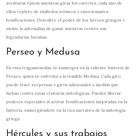
aventuras épicas mientras giras los carretes, cada uno de
ellos repleto de símbolos icónicos y emocionantes
bonificaciones. Descubre el poder de los héroes griegos y
siente la adrenalina de ganar mientras revives sus
legendarias hazañas.
Perseo y Medusa
En esta tragamonedas, te sumerges en la valiente historia de
Perseo, quien se enfrenta a la temible Medusa. Cada giro
puede traer sorpresas y giros adicionales a medida que
luchas contra estas criaturas mitológicas. Puedes liberar
poderes especiales al activar bonificaciones inspiradas en la
historia, sumergiéndote en la rica narrativa de la mitología
griega.
Hércules y sus trabajos