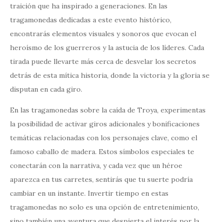
traición que ha inspirado a generaciones. En las
tragamonedas dedicadas a este evento histórico,
encontrarás elementos visuales y sonoros que evocan el
heroísmo de los guerreros y la astucia de los líderes. Cada
tirada puede llevarte más cerca de desvelar los secretos
detrás de esta mítica historia, donde la victoria y la gloria se
disputan en cada giro.
En las tragamonedas sobre la caída de Troya, experimentas
la posibilidad de activar giros adicionales y bonificaciones
temáticas relacionadas con los personajes clave, como el
famoso caballo de madera. Estos símbolos especiales te
conectarán con la narrativa, y cada vez que un héroe
aparezca en tus carretes, sentirás que tu suerte podría
cambiar en un instante. Invertir tiempo en estas
tragamonedas no solo es una opción de entretenimiento,
sino también una aventura que despierta el interés por la