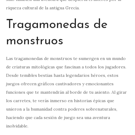
riqueza cultural de la antigua Grecia.
Tragamonedas de
monstruos
Las tragamonedas de monstruos te sumergen en un mundo
de criaturas mitológicas que fascinan a todos los jugadores.
Desde temibles bestias hasta legendarios héroes, estos
juegos ofrecen gráficos cautivadores y emocionantes
funciones que te mantendrán al borde de tu asiento. Al girar
los carretes, te verás inmerso en historias épicas que
unieron a la humanidad contra poderes sobrenaturales,
haciendo que cada sesión de juego sea una aventura
inolvidable.