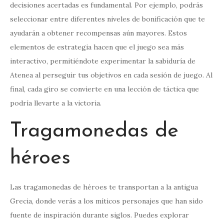
decisiones acertadas es fundamental. Por ejemplo, podrás
seleccionar entre diferentes niveles de bonificación que te
ayudarán a obtener recompensas aún mayores. Estos
elementos de estrategia hacen que el juego sea más
interactivo, permitiéndote experimentar la sabiduría de
Atenea al perseguir tus objetivos en cada sesión de juego. Al
final, cada giro se convierte en una lección de táctica que
podría llevarte a la victoria.
Tragamonedas de
héroes
Las tragamonedas de héroes te transportan a la antigua
Grecia, donde verás a los míticos personajes que han sido
fuente de inspiración durante siglos. Puedes explorar