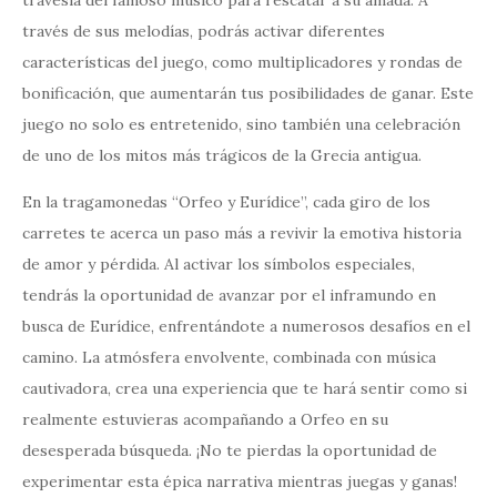
través de sus melodías, podrás activar diferentes
características del juego, como multiplicadores y rondas de
bonificación, que aumentarán tus posibilidades de ganar. Este
juego no solo es entretenido, sino también una celebración
de uno de los mitos más trágicos de la Grecia antigua.
En la tragamonedas “Orfeo y Eurídice”, cada giro de los
carretes te acerca un paso más a revivir la emotiva historia
de amor y pérdida. Al activar los símbolos especiales,
tendrás la oportunidad de avanzar por el inframundo en
busca de Eurídice, enfrentándote a numerosos desafíos en el
camino. La atmósfera envolvente, combinada con música
cautivadora, crea una experiencia que te hará sentir como si
realmente estuvieras acompañando a Orfeo en su
desesperada búsqueda. ¡No te pierdas la oportunidad de
experimentar esta épica narrativa mientras juegas y ganas!