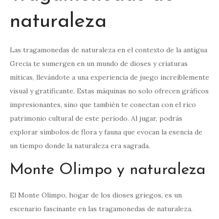
naturaleza
Las tragamonedas de naturaleza en el contexto de la antigua
Grecia te sumergen en un mundo de dioses y criaturas
míticas, llevándote a una experiencia de juego increíblemente
visual y gratificante. Estas máquinas no solo ofrecen gráficos
impresionantes, sino que también te conectan con el rico
patrimonio cultural de este período. Al jugar, podrás
explorar símbolos de flora y fauna que evocan la esencia de
un tiempo donde la naturaleza era sagrada.
Monte Olimpo y naturaleza
El Monte Olimpo, hogar de los dioses griegos, es un
escenario fascinante en las tragamonedas de naturaleza.