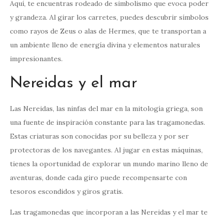
Aquí, te encuentras rodeado de simbolismo que evoca poder
y grandeza. Al girar los carretes, puedes descubrir símbolos
como rayos de Zeus o alas de Hermes, que te transportan a
un ambiente lleno de energía divina y elementos naturales
impresionantes.
Nereidas y el mar
Las Nereidas, las ninfas del mar en la mitología griega, son
una fuente de inspiración constante para las tragamonedas.
Estas criaturas son conocidas por su belleza y por ser
protectoras de los navegantes. Al jugar en estas máquinas,
tienes la oportunidad de explorar un mundo marino lleno de
aventuras, donde cada giro puede recompensarte con
tesoros escondidos y giros gratis.
Las tragamonedas que incorporan a las Nereidas y el mar te