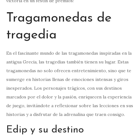
victoria en un festín de premios!
Tragamonedas de
tragedia
En el fascinante mundo de las tragamonedas inspiradas en la
antigua Grecia, las tragedias también tienen su lugar. Estas
tragamonedas no solo ofrecen entretenimiento, sino que te
sumerge en historias llenas de emociones intensas y giros
inesperados. Los personajes trágicos, con sus destinos
marcados por el dolor y la pasión, enriquecen la experiencia
de juego, invitándote a reflexionar sobre las lecciones en sus
historias y a disfrutar de la adrenalina que traen consigo.
Edip y su destino