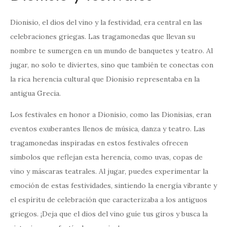
Dionisio, el dios del vino y la festividad, era central en las
celebraciones griegas. Las tragamonedas que llevan su
nombre te sumergen en un mundo de banquetes y teatro. Al
jugar, no solo te diviertes, sino que también te conectas con
la rica herencia cultural que Dionisio representaba en la
antigua Grecia.
Los festivales en honor a Dionisio, como las Dionisias, eran
eventos exuberantes llenos de música, danza y teatro. Las
tragamonedas inspiradas en estos festivales ofrecen
símbolos que reflejan esta herencia, como uvas, copas de
vino y máscaras teatrales. Al jugar, puedes experimentar la
emoción de estas festividades, sintiendo la energía vibrante y
el espíritu de celebración que caracterizaba a los antiguos
griegos. ¡Deja que el dios del vino guíe tus giros y busca la