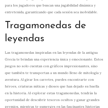
para los jugadores que buscan una jugabilidad dinámica y
entretenida, garantizando que cada sesión sea inolvidable.
Tragamonedas de
leyendas
Las tragamonedas inspiradas en las leyendas de la antigua
Grecia te brindan una experiencia única y emocionante. Estos
juegos no solo cuentan con gráficos impresionantes, sino
que también te transportan a un mundo lleno de mitología y
aventura. Al girar los carretes, puedes encontrarte con
héroes, criaturas míticas y dioses que han dejado su huella
en la historia. Al explorar estas tragamonedas, tendrás la
oportunidad de descubrir tesoros ocultos y ganar grandes
premios, mientras te sumerges en las fascinantes historias