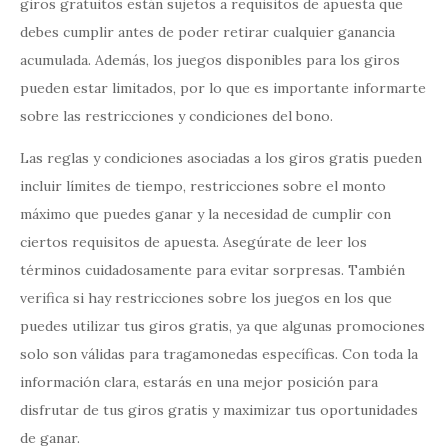
giros gratuitos están sujetos a requisitos de apuesta que
debes cumplir antes de poder retirar cualquier ganancia
acumulada. Además, los juegos disponibles para los giros
pueden estar limitados, por lo que es importante informarte
sobre las restricciones y condiciones del bono.
Las reglas y condiciones asociadas a los giros gratis pueden
incluir límites de tiempo, restricciones sobre el monto
máximo que puedes ganar y la necesidad de cumplir con
ciertos requisitos de apuesta. Asegúrate de leer los
términos cuidadosamente para evitar sorpresas. También
verifica si hay restricciones sobre los juegos en los que
puedes utilizar tus giros gratis, ya que algunas promociones
solo son válidas para tragamonedas específicas. Con toda la
información clara, estarás en una mejor posición para
disfrutar de tus giros gratis y maximizar tus oportunidades
de ganar.