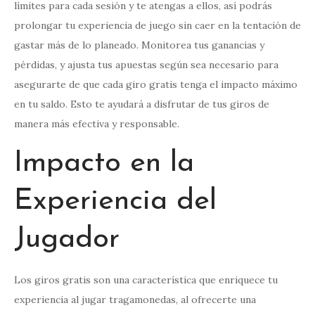
límites para cada sesión y te atengas a ellos, así podrás
prolongar tu experiencia de juego sin caer en la tentación de
gastar más de lo planeado. Monitorea tus ganancias y
pérdidas, y ajusta tus apuestas según sea necesario para
asegurarte de que cada giro gratis tenga el impacto máximo
en tu saldo. Esto te ayudará a disfrutar de tus giros de
manera más efectiva y responsable.
Impacto en la
Experiencia del
Jugador
Los giros gratis son una característica que enriquece tu
experiencia al jugar tragamonedas, al ofrecerte una