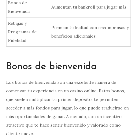
Bonos de
Aumentan tu bankroll para jugar más.
Bienvenida
Rebajas y
Premian tu lealtad con recompensas y
Programas de
beneficios adicionales.
Fidelidad
Bonos de bienvenida
Los bonos de bienvenida son una excelente manera de
comenzar tu experiencia en un casino online. Estos bonos,
que suelen multiplicar tu primer depósito, te permiten
acceder a más fondos para jugar, lo que puede traducirse en
más oportunidades de ganar. A menudo, son un incentivo
atractivo que te hace sentir bienvenido y valorado como
cliente nuevo.