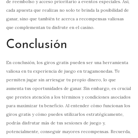
de reembolso y acceso prioritario a eventos especiales. Así,
cada apuesta que realizas no solo te brinda la posibilidad de
ganar, sino que también te acerca a recompensas valiosas
que complementan tu disfrute en el casino.
Conclusión
En conclusión, los giros gratis pueden ser una herramienta
valiosa en tu experiencia de juego en tragamonedas. Te
permiten jugar sin arriesgar tu propio dinero, lo que
aumenta tus oportunidades de ganar. Sin embargo, es crucial
que prestes atención a los términos y condiciones asociados
para maximizar tu beneficio. Al entender cómo funcionan los
giros gratis y cómo puedes utilizarlos estratégicamente,
podrás disfrutar más de tus sesiones de juego y,
potencialmente, conseguir mayores recompensas. Recuerda,