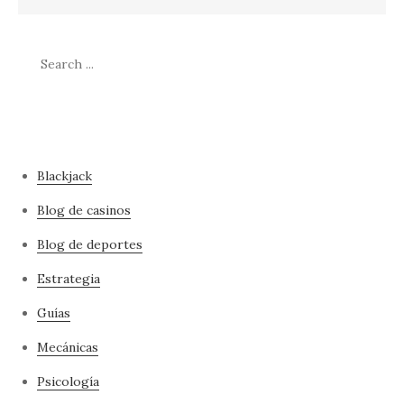
Search
for:
Categories
Blackjack
Blog de casinos
Blog de deportes
Estrategia
Guías
Mecánicas
Psicología