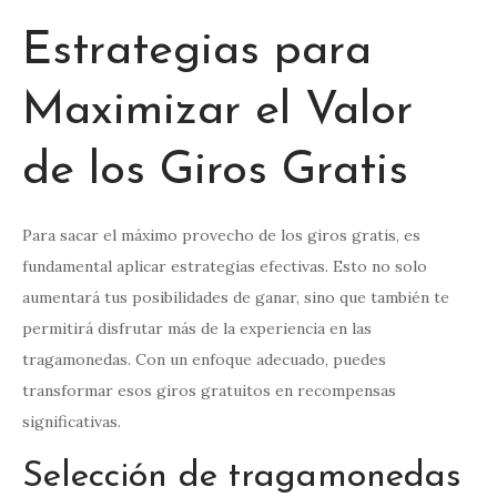
Estrategias para
Maximizar el Valor
de los Giros Gratis
Para sacar el máximo provecho de los giros gratis, es
fundamental aplicar estrategias efectivas. Esto no solo
aumentará tus posibilidades de ganar, sino que también te
permitirá disfrutar más de la experiencia en las
tragamonedas. Con un enfoque adecuado, puedes
transformar esos giros gratuitos en recompensas
significativas.
Selección de tragamonedas