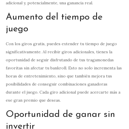
adicional y, potencialmente, una ganancia real.
Aumento del tiempo de
juego
Con los giros gratis, puedes extender tu tiempo de juego
significativamente. Al recibir giros adicionales, tienes la
oportunidad de seguir disfrutando de tus tragamonedas
favoritas sin afectar tu bankroll. Esto no solo incrementa las
horas de entretenimiento, sino que también mejora tus
posibilidades de conseguir combinaciones ganadoras
durante el juego. Cada giro adicional puede acercarte más a
ese gran premio que deseas.
Oportunidad de ganar sin
invertir