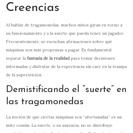
Creencias
Al hablar de tragamonedas, muchos mitos giran en torno a
su funcionamiento y a la suerte que pueda tener un jugador.
Frecuentemente, se escuchan afirmaciones sobre qué
máquinas son más propensas a pagar. Es fundamental
separar la
fantasía de la realidad
para tomar decisiones
informadas y disfrutar de la experiencia sin caer en la trampa
de la superstición.
Demistificando el “suerte” en
las tragamonedas
La noción de que ciertas máquinas son “afortunadas” es un
mito común. La suerte, o su ausencia, no se distribuye