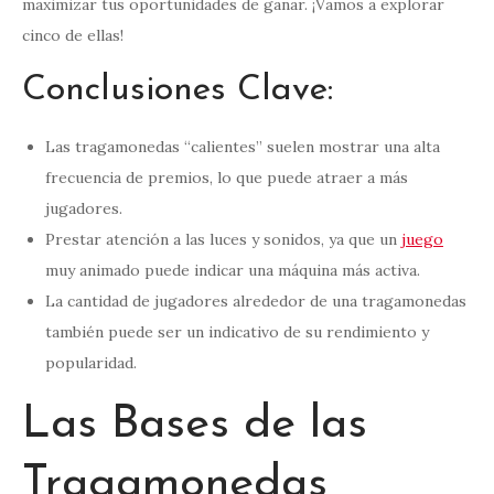
maximizar tus oportunidades de ganar. ¡Vamos a explorar
cinco de ellas!
Conclusiones Clave:
Las tragamonedas “calientes” suelen mostrar una alta
frecuencia de premios, lo que puede atraer a más
jugadores.
Prestar atención a las luces y sonidos, ya que un
juego
muy animado puede indicar una máquina más activa.
La cantidad de jugadores alrededor de una tragamonedas
también puede ser un indicativo de su rendimiento y
popularidad.
Las Bases de las
Tragamonedas