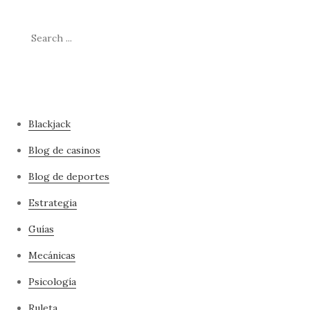
Search
for:
Categories
Blackjack
Blog de casinos
Blog de deportes
Estrategia
Guías
Mecánicas
Psicología
Ruleta