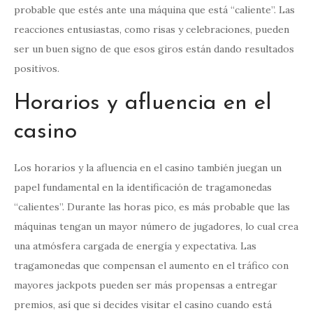
probable que estés ante una máquina que está “caliente”. Las
reacciones entusiastas, como risas y celebraciones, pueden
ser un buen signo de que esos giros están dando resultados
positivos.
Horarios y afluencia en el
casino
Los horarios y la afluencia en el casino también juegan un
papel fundamental en la identificación de tragamonedas
“calientes”. Durante las horas pico, es más probable que las
máquinas tengan un mayor número de jugadores, lo cual crea
una atmósfera cargada de energía y expectativa. Las
tragamonedas que compensan el aumento en el tráfico con
mayores jackpots pueden ser más propensas a entregar
premios, así que si decides visitar el casino cuando está