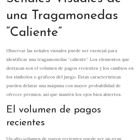
una Tragamonedas
“Caliente”
Observar las señales visuales puede ser esencial para
identificar una tragamonedas “caliente”. Los elementos que
destacan son el volumen de pagos recientes y los cambios en
los símbolos o gráficos del juego. Estas características
pueden delatar una máquina con mayor probabilidad de
ofrecer premios, así que mantén los ojos bien abiertos.
El volumen de pagos
recientes
Un alto volumen de pagos recientes puede ser un gran