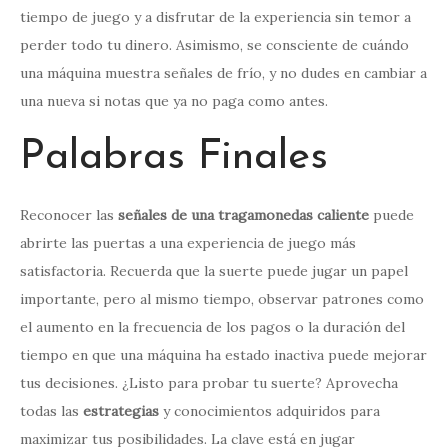
tiempo de juego y a disfrutar de la experiencia sin temor a
perder todo tu dinero. Asimismo, se consciente de cuándo
una máquina muestra señales de frío, y no dudes en cambiar a
una nueva si notas que ya no paga como antes.
Palabras Finales
Reconocer las
señales de una tragamonedas caliente
puede
abrirte las puertas a una experiencia de juego más
satisfactoria. Recuerda que la suerte puede jugar un papel
importante, pero al mismo tiempo, observar patrones como
el aumento en la frecuencia de los pagos o la duración del
tiempo en que una máquina ha estado inactiva puede mejorar
tus decisiones. ¿Listo para probar tu suerte? Aprovecha
todas las
estrategias
y conocimientos adquiridos para
maximizar tus posibilidades. La clave está en jugar