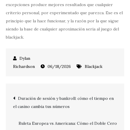
excepciones produce mejores resultados que cualquier
criterio personal, por experimentado que parezca. Ese es el
principio que la hace funcionar, y la razón por la que sigue
siendo la base de cualquier aproximación seria al juego del
blackjack.
06/18/2026
Blackjack
Post
Duración de sesión y bankroll: cómo el tiempo en
el casino cambia tus números
navigation
Ruleta Europea vs Americana: Cómo el Doble Cero