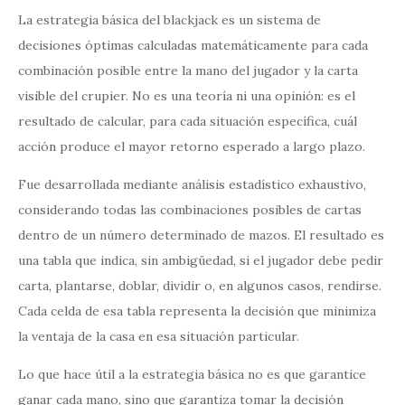
La estrategia básica del blackjack es un sistema de
decisiones óptimas calculadas matemáticamente para cada
combinación posible entre la mano del jugador y la carta
visible del crupier. No es una teoría ni una opinión: es el
resultado de calcular, para cada situación específica, cuál
acción produce el mayor retorno esperado a largo plazo.
Fue desarrollada mediante análisis estadístico exhaustivo,
considerando todas las combinaciones posibles de cartas
dentro de un número determinado de mazos. El resultado es
una tabla que indica, sin ambigüedad, si el jugador debe pedir
carta, plantarse, doblar, dividir o, en algunos casos, rendirse.
Cada celda de esa tabla representa la decisión que minimiza
la ventaja de la casa en esa situación particular.
Lo que hace útil a la estrategia básica no es que garantice
ganar cada mano, sino que garantiza tomar la decisión