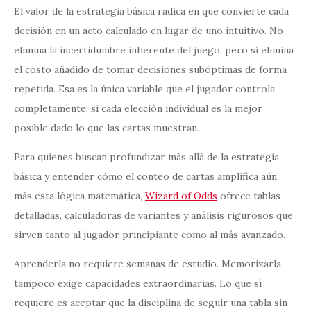
El valor de la estrategia básica radica en que convierte cada
decisión en un acto calculado en lugar de uno intuitivo. No
elimina la incertidumbre inherente del juego, pero sí elimina
el costo añadido de tomar decisiones subóptimas de forma
repetida. Esa es la única variable que el jugador controla
completamente: si cada elección individual es la mejor
posible dado lo que las cartas muestran.
Para quienes buscan profundizar más allá de la estrategia
básica y entender cómo el conteo de cartas amplifica aún
más esta lógica matemática,
Wizard of Odds
ofrece tablas
detalladas, calculadoras de variantes y análisis rigurosos que
sirven tanto al jugador principiante como al más avanzado.
Aprenderla no requiere semanas de estudio. Memorizarla
tampoco exige capacidades extraordinarias. Lo que sí
requiere es aceptar que la disciplina de seguir una tabla sin