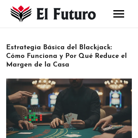
Skip
to
El
content
Futuro
Estrategia Básica del Blackjack:
Cómo Funciona y Por Qué Reduce el
Margen de la Casa