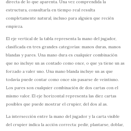
directa de lo que aparenta. Una vez comprendida la
estructura, consultarla en tiempo real resulta
completamente natural, incluso para alguien que recién
empieza.
El eje vertical de la tabla representa la mano del jugador,
clasificada en tres grandes categorías: manos duras, manos
blandas y pares. Una mano dura es cualquier combinación
que no incluye un as contado como once, o que ya tiene un as
forzado a valer uno. Una mano blanda incluye un as que
todavía puede contar como once sin pasarse de veintiuno.
Los pares son cualquier combinación de dos cartas con el
mismo valor. El eje horizontal representa las diez cartas
posibles que puede mostrar el crupier, del dos al as.
La intersección entre la mano del jugador y la carta visible
del crupier indica la acción correcta: pedir, plantarse, doblar,